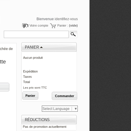
Bienvenue
identifiez-vous
Votre compte
Panier :
(vide)
PANIER
lochée de
Aucun produit
tte
0,00 €
Expédition
0,00 €
Taxes
0,00 €
Total
Les prix sont TTC
Panier
Commander
Select Language
▼
RÉDUCTIONS
Pas de promotion actuellement