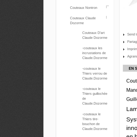
Couteaux Nontron
Couteaux Claude
Dozorme
Couteaux D'art
Send t
Claude Dozorme
Parta
-couteaux les
Impri
incrustations de
Agrand
Claude.Dozorme
EN 
-couteaux le
Thiers verrou de
Claude.Dozorme
Cout
-couteaux le
Manc
Thiers guillochée
Guil
de
Claude.Dozorme
Lam
-couteaux le
Sys
Thiers tire-
bouchon de
inno
Claude.Dozorme
en 