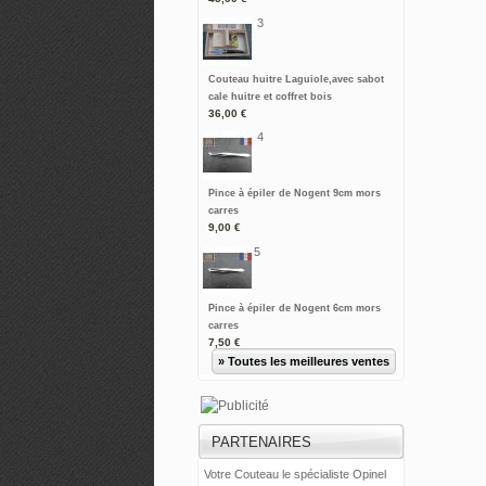
3
Couteau huitre Laguiole,avec sabot
cale huitre et coffret bois
36,00 €
4
Pince à épiler de Nogent 9cm mors
carres
9,00 €
5
Pince à épiler de Nogent 6cm mors
carres
7,50 €
» Toutes les meilleures ventes
PARTENAIRES
Votre Couteau le spécialiste Opinel