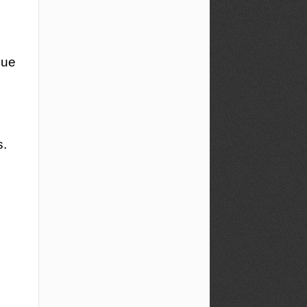
que
s.