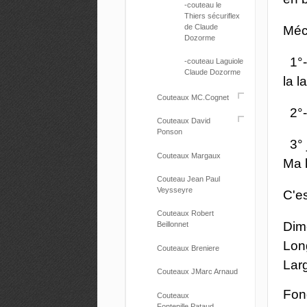
-couteau le
Thiers sécuriflex
de Claude
Méc
Dozorme
1°- 
-couteau Laguiole
Claude Dozorme
la l
Couteaux MC.Cognet
2°- 
Couteaux David
Ponson
3° j
Couteaux Margaux
Ma 
Couteau Jean Paul
Veysseyre
C'e
Couteaux Robert
Dim
Beillonnet
Lon
Couteaux Breniere
Lar
Couteaux JMarc Arnaud
Fon
Couteaux
Fontenille.Pataud