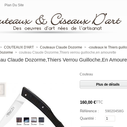
Plan Du Site
>
COUTEAUX D'ART
>
Couteaux Claude Dozorme
>
-couteaux le Thiers guil
Dozorme
>
couteau Claude Dozorme,Thiers verrou guilloche,en amourette
au Claude Dozorme,Thiers Verrou Guilloche,en Amoure
Couteau
Plus de détails
160,00 €
TTC
Référence :
59020458G
Quantité :