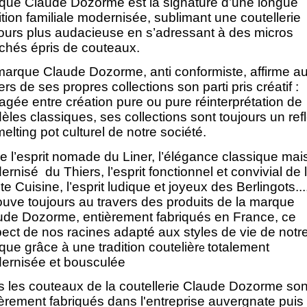
que Claude Dozorme est la signature d’une longue
ition familiale modernisée, sublimant une coutellerie
jours plus audacieuse en s’adressant à des micros
chés épris de couteaux.
marque Claude Dozorme, anti conformiste, affirme a
ers de ses propres collections son parti pris créatif :
agée entre création pure ou pure réinterprétation de
les classiques, ses collections sont toujours un refl
elting pot culturel de notre société.
e l’esprit nomade du Liner, l’élégance classique mai
rnisé du Thiers, l’esprit fonctionnel et convivial de 
e Cuisine, l’esprit ludique et joyeux des Berlingots...
ouve toujours au travers des produits de la marque
ude Dozorme, entièrement fabriqués en France, ce
ect de nos racines adapté aux styles de vie de notr
ue grâce à une tradition coutelièr
totalement
e
ernisée et bousculée
s les couteaux de la coutellerie Claude Dozorme son
èrement fabriqués dans l'entreprise auvergnate puis 