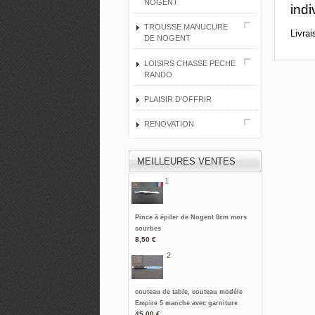
NOGENT
ind
TROUSSE MANUCURE
Livrai
DE NOGENT
LOISIRS CHASSE PECHE
RANDO
PLAISIR D'OFFRIR
RENOVATION
MEILLEURES VENTES
1
Pince à épiler de Nogent 8cm mors
courbes
8,50 €
2
couteau de table, couteau modéle
Empire 5 manche avec garniture
45,00 €