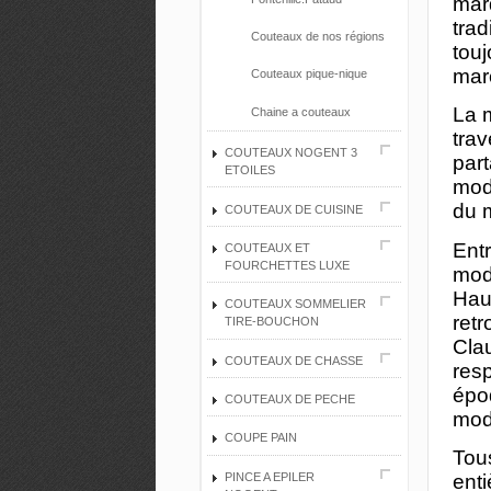
mar
trad
Couteaux de nos régions
tou
mar
Couteaux pique-nique
La 
Chaine a couteaux
trav
COUTEAUX NOGENT 3
part
ETOILES
modè
du m
COUTEAUX DE CUISINE
Entr
COUTEAUX ET
FOURCHETTES LUXE
mode
Haut
COUTEAUX SOMMELIER
retr
TIRE-BOUCHON
Cla
COUTEAUX DE CHASSE
resp
époq
COUTEAUX DE PECHE
mod
COUPE PAIN
Tou
PINCE A EPILER
enti