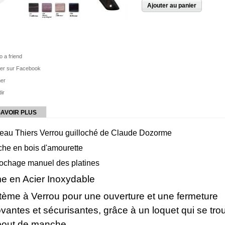
o a friend
ger sur Facebook
mer
ir
SAVOIR PLUS
eau Thiers Verrou guilloché de Claude Dozorme
he en bois d'amourette
lochage manuel des platines
e en Acier Inoxydable
tème à Verrou pour une ouverture et une fermeture
vantes et sécurisantes, grâce à un loquet qui se tro
bout de manche.