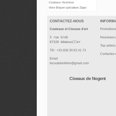
Couteaux Victorinox
Votre Briquet spécialiste Zippo
CONTACTEZ-NOUS
INFORM
Couteaux et Ciseaux d'art
Promotion
5 rue Grob

Nouveaux p
Top sellers
Tél : +33 (0)6.30.62.41.73
Contactez
Email
lecoutelierklein@gmail.com
Ciseaux de Nogent