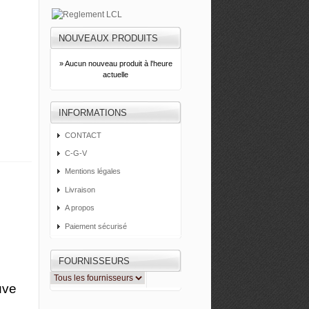
NOUVEAUX PRODUITS
» Aucun nouveau produit à l'heure
actuelle
INFORMATIONS
CONTACT
C-G-V
Mentions légales
Livraison
A propos
Paiement sécurisé
FOURNISSEURS
uve