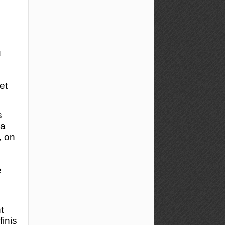
u
et
s
la
, on
e
t
finis