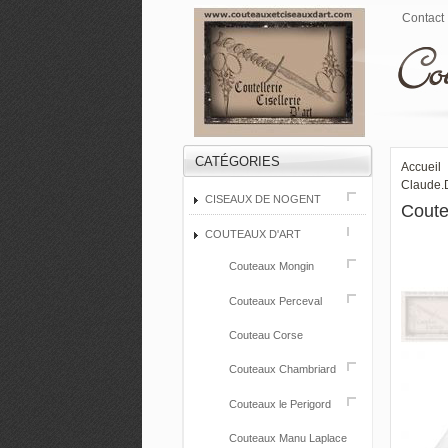
Contact
CATÉGORIES
Accueil
Claude.
CISEAUX DE NOGENT
Coute
COUTEAUX D'ART
Couteaux Mongin
Couteaux Perceval
Couteau Corse
Couteaux Chambriard
Couteaux le Perigord
Couteaux Manu Laplace