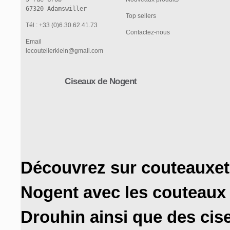
Top sellers
Tél : +33 (0)6.30.62.41.73
Contactez-nous
Email
lecoutelierklein@gmail.com
Ciseaux de Nogent
Découvrez sur couteauxetc
Nogent avec les couteaux
Drouhin ainsi que des cis