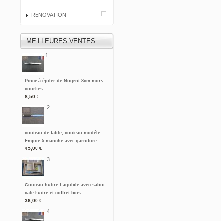
RENOVATION
MEILLEURES VENTES
1
Pince à épiler de Nogent 8cm mors
courbes
8,50 €
2
couteau de table, couteau modéle
Empire 5 manche avec garniture
45,00 €
3
Couteau huitre Laguiole,avec sabot
cale huitre et coffret bois
36,00 €
4