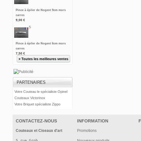
Pince à épiler de Nogent 9cm mors
carres
9,00 €
5
Pince à épiler de Nogent 6cm mors
carres
7,50 €
» Toutes les meilleures ventes
PARTENAIRES
Votre Couteau le spécialiste Opinel
Couteaux Victorinox
Votre Briquet spécialiste Zippo
CONTACTEZ-NOUS
INFORMATION
Couteaux et Ciseaux d'art
Promotions
5 rue Grob

Nouveaux produits