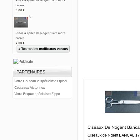
Pince à épiler de Nogent 9cm mors
carres
9,00 €
5
Pince à épiler de Nogent 6cm mors
carres
7,50 €
» Toutes les meilleures ventes
PARTENAIRES
Votre Couteau le spécialiste Opinel
Couteaux Victorinox
Votre Briquet spécialiste Zippo
Ciseaux De Nogent Bancal
Ciseaux de Ngent BANCAL 1