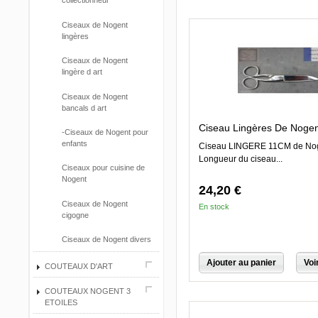
collectionneur
Ciseaux de Nogent
lingères
Ciseaux de Nogent
lingère d art
Ciseaux de Nogent
bancals d art
Ciseau Lingères De Nogent
-Ciseaux de Nogent pour
enfants
Ciseau LINGERE 11CM de Nog
Longueur du ciseau...
Ciseaux pour cuisine de
Nogent
24,20 €
Ciseaux de Nogent
En stock
cigogne
Ciseaux de Nogent divers
Ajouter au panier
Voi
COUTEAUX D'ART
COUTEAUX NOGENT 3
ETOILES