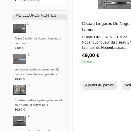
MEILLEURES VENTES
Ciseau Lingères De Nogen
1
Lames...
Ciseau LINGERES 17CM de
Pince à épiler de Nogent 8cm mors
Nogent,Longueur du ciseau 17
courbes
fait main de Nogent,ciseau...
8,50 €
49,00 €
2
En stock
couteau de table, couteau modéle
Empire 5 manche avec garniture
45,00 €
Ajouter au panier
Voi
3
Couteau huitre Laguiole,avec sabot
cale huitre et coffret bois
36,00 €
4