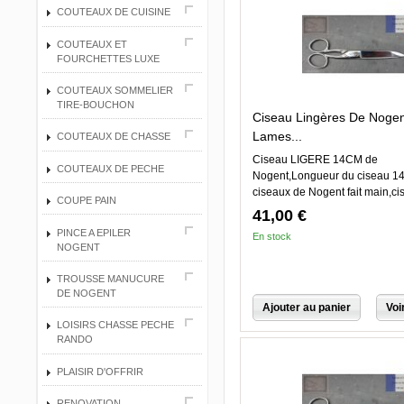
COUTEAUX DE CUISINE
COUTEAUX ET
FOURCHETTES LUXE
COUTEAUX SOMMELIER
TIRE-BOUCHON
Ciseau Lingères De Nogen
Lames...
COUTEAUX DE CHASSE
Ciseau LIGERE 14CM de
COUTEAUX DE PECHE
Nogent,Longueur du ciseau 1
ciseaux de Nogent fait main,c
COUPE PAIN
de...
41,00 €
PINCE A EPILER
En stock
NOGENT
TROUSSE MANUCURE
DE NOGENT
Ajouter au panier
Voi
LOISIRS CHASSE PECHE
RANDO
PLAISIR D'OFFRIR
RENOVATION