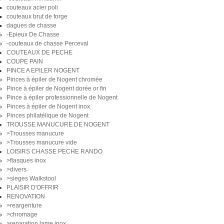
couteaux acier poli
couteaux brut de forge
dagues de chasse
-Epieux De Chasse
-couteaux de chasse Perceval
COUTEAUX DE PECHE
COUPE PAIN
PINCE A EPILER NOGENT
Pinces à épiler de Nogent chromée
Pince à épiler de Nogent dorée or fin
Pince à épiler professionnelle de Nogent
Pinces à épiler de Nogent inox
Pinces philatélique de Nogent
TROUSSE MANUCURE DE NOGENT
>Trousses manucure
>Trousses manucure vide
LOISIRS CHASSE PECHE RANDO
>flasques inox
>divers
>sieges Walkstool
PLAISIR D'OFFRIR
RENOVATION
>reargenture
>chromage
>reparation lame inox