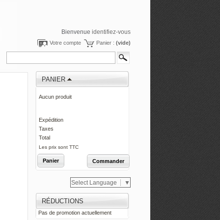
Bienvenue
identifiez-vous
Votre compte
Panier :
(vide)
PANIER
Aucun produit
0,00 €
Expédition
0,00 €
Taxes
0,00 €
Total
Les prix sont TTC
Panier
Commander
Select Language
▼
RÉDUCTIONS
Pas de promotion actuellement