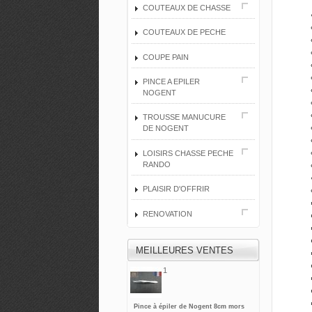
COUTEAUX DE CHASSE
COUTEAUX DE PECHE
COUPE PAIN
PINCE A EPILER
NOGENT
TROUSSE MANUCURE
DE NOGENT
LOISIRS CHASSE PECHE
RANDO
PLAISIR D'OFFRIR
RENOVATION
MEILLEURES VENTES
1
Pince à épiler de Nogent 8cm mors