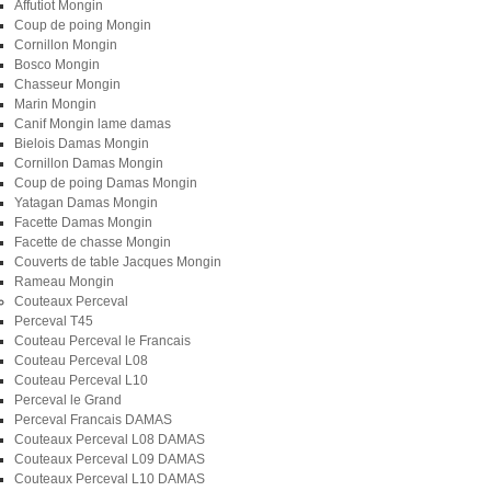
Affutiot Mongin
Coup de poing Mongin
Cornillon Mongin
Bosco Mongin
Chasseur Mongin
Marin Mongin
Canif Mongin lame damas
Bielois Damas Mongin
Cornillon Damas Mongin
Coup de poing Damas Mongin
Yatagan Damas Mongin
Facette Damas Mongin
Facette de chasse Mongin
Couverts de table Jacques Mongin
Rameau Mongin
Couteaux Perceval
Perceval T45
Couteau Perceval le Francais
Couteau Perceval L08
Couteau Perceval L10
Perceval le Grand
Perceval Francais DAMAS
Couteaux Perceval L08 DAMAS
Couteaux Perceval L09 DAMAS
Couteaux Perceval L10 DAMAS