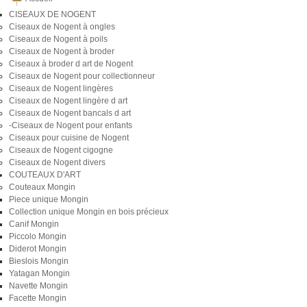
CISEAUX DE NOGENT
Ciseaux de Nogent à ongles
Ciseaux de Nogent à poils
Ciseaux de Nogent à broder
Ciseaux à broder d art de Nogent
Ciseaux de Nogent pour collectionneur
Ciseaux de Nogent lingères
Ciseaux de Nogent lingère d art
Ciseaux de Nogent bancals d art
-Ciseaux de Nogent pour enfants
Ciseaux pour cuisine de Nogent
Ciseaux de Nogent cigogne
Ciseaux de Nogent divers
COUTEAUX D'ART
Couteaux Mongin
Piece unique Mongin
Collection unique Mongin en bois précieux
Canif Mongin
Piccolo Mongin
Diderot Mongin
Bieslois Mongin
Yatagan Mongin
Navette Mongin
Facette Mongin