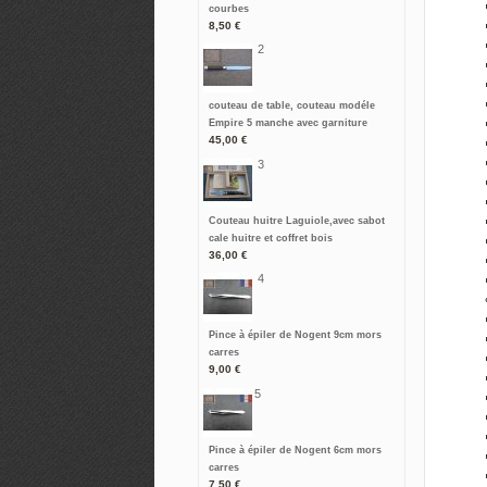
courbes
8,50 €
2
couteau de table, couteau modéle
Empire 5 manche avec garniture
45,00 €
3
Couteau huitre Laguiole,avec sabot
cale huitre et coffret bois
36,00 €
4
Pince à épiler de Nogent 9cm mors
carres
9,00 €
5
Pince à épiler de Nogent 6cm mors
carres
7,50 €