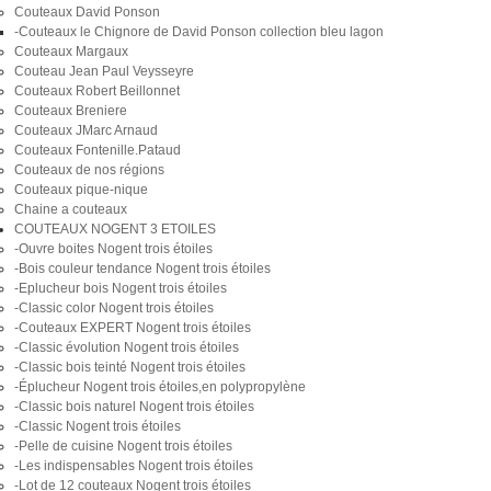
Couteaux David Ponson
-Couteaux le Chignore de David Ponson collection bleu lagon
Couteaux Margaux
Couteau Jean Paul Veysseyre
Couteaux Robert Beillonnet
Couteaux Breniere
Couteaux JMarc Arnaud
Couteaux Fontenille.Pataud
Couteaux de nos régions
Couteaux pique-nique
Chaine a couteaux
COUTEAUX NOGENT 3 ETOILES
-Ouvre boites Nogent trois étoiles
-Bois couleur tendance Nogent trois étoiles
-Eplucheur bois Nogent trois étoiles
-Classic color Nogent trois étoiles
-Couteaux EXPERT Nogent trois étoiles
-Classic évolution Nogent trois étoiles
-Classic bois teinté Nogent trois étoiles
-Éplucheur Nogent trois étoiles,en polypropylène
-Classic bois naturel Nogent trois étoiles
-Classic Nogent trois étoiles
-Pelle de cuisine Nogent trois étoiles
-Les indispensables Nogent trois étoiles
-Lot de 12 couteaux Nogent trois étoiles