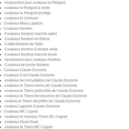
-Accessoires pour couteaux le Périgord
-couteaux le Perigord à virole
-couteaux le Perigord prestige
-couteaux le Limousin
Couteaux Manu Laplace
Couteaux Nontron
-Couteaux Nontron manche sabot
-Couteaux Nontron en Ebène
-Coffret Nontron de Table
-Couteaux Nontron à double virole
-Couteaux Nontron manche boule
-Accessoires pour couteaux Nontron
-Couteaux de poche Nontron
Couteaux Claude Dozorme
Couteaux D'art Claude Dozorme
-couteaux les incrustations de Claude.Dozorme
-couteaux le Thiers verrou de Claude.Dozorme
-couteaux le Thiers guillochée de Claude.Dozorme
-couteaux le Thiers tire-bouchon de Claude.Dozorme
-couteau le Thiers sécuriflex de Claude Dozorme
-couteau Laguiole Claude Dozorme
Couteaux MC.Cognet
-couteaux le nouveau Thiers MC.Cognet
-couteaux Douk-Douk
-couteaux le Thiers MC.Cognet