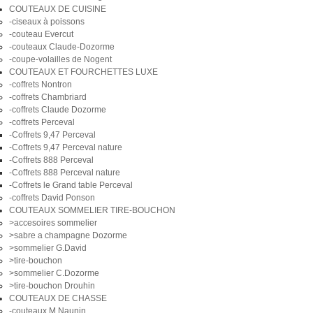
COUTEAUX DE CUISINE
-ciseaux à poissons
-couteau Evercut
-couteaux Claude-Dozorme
-coupe-volailles de Nogent
COUTEAUX ET FOURCHETTES LUXE
-coffrets Nontron
-coffrets Chambriard
-coffrets Claude Dozorme
-coffrets Perceval
-Coffrets 9,47 Perceval
-Coffrets 9,47 Perceval nature
-Coffrets 888 Perceval
-Coffrets 888 Perceval nature
-Coffrets le Grand table Perceval
-coffrets David Ponson
COUTEAUX SOMMELIER TIRE-BOUCHON
>accesoires sommelier
>sabre a champagne Dozorme
>sommelier G.David
>tire-bouchon
>sommelier C.Dozorme
>tire-bouchon Drouhin
COUTEAUX DE CHASSE
-couteaux M.Naunin