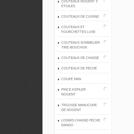
COUTEAUX NOGENT 3
ETOILES
COUTEAUX DE CUISINE
COUTEAUX ET
FOURCHETTES LUXE
COUTEAUX SOMMELIER
TIRE-BOUCHON
COUTEAUX DE CHASSE
COUTEAUX DE PECHE
COUPE PAIN
PINCE A EPILER
NOGENT
TROUSSE MANUCURE
DE NOGENT
LOISIRS CHASSE PECHE
RANDO