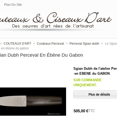
Plan Du Site
>
COUTEAUX D'ART
>
Couteaux Perceval
>
Perceval Sgian dubh
>
Le Sgia
l en ébène du gabon
ian Dubh Perceval En Ébène Du Gabon
Sgian Dubh de l'atelier Pe
en EBENE du GABON
SUR COMMANDE
UNIQUEMENT.
Plus de détails
505,00 €
TTC