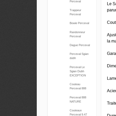
Perceval
Le S
parur
Trappeur
Perceval
Cout
Bowie Perceval
Randonneur
Ajust
Perceval
la ma
Dague Perceval
Garan
Perceval Sgian
dubh
Dime
Perceval Le
Sgian Dubh
EXCEPTION
Lame
Couteau
Perceval 888
Acie
Perceval 888
NATURE
Trai
Couteaux
Perceval 9.47
Dure