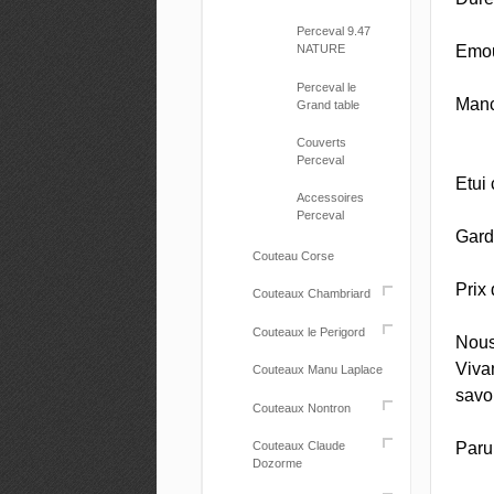
Perceval 9.47
Emout
NATURE
Perceval le
Manc
Grand table
Couverts
Perceval
Etui 
Accessoires
Perceval
Garde
Couteau Corse
Prix
Couteaux Chambriard
Couteaux le Perigord
Nous
Vivan
Couteaux Manu Laplace
savoi
Couteaux Nontron
Paru
Couteaux Claude
Dozorme