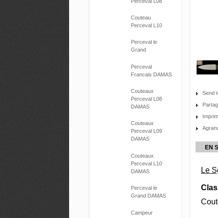
Perceval L08
Couteau
Perceval L10
Perceval le
Grand
Perceval
Francais DAMAS
Couteaux
Send t
Perceval L08
Parta
DAMAS
Impri
Couteaux
Agrand
Perceval L09
DAMAS
EN 
Couteaux
Perceval L10
Le S
DAMAS
Clas
Perceval le
Grand DAMAS
Cout
Campeur