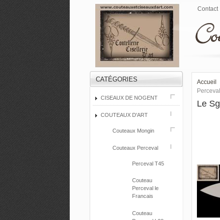
Contact
CATÉGORIES
Accueil
Perceva
CISEAUX DE NOGENT
Le Sg
COUTEAUX D'ART
Couteaux Mongin
Couteaux Perceval
Perceval T45
Couteau
Perceval le
Francais
Couteau