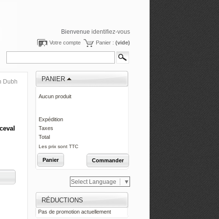
Bienvenue
identifiez-vous
Votre compte
Panier :
(vide)
PANIER
n Dubh
Aucun produit
0,00 €
Expédition
0,00 €
rceval
Taxes
0,00 €
Total
Les prix sont TTC
Panier
Commander
Select Language
▼
RÉDUCTIONS
Pas de promotion actuellement