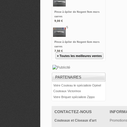
Pince à épiler de Nogent 9cm mors
carres
9,00 €
5
Pince à épiler de Nogent 6cm mors
carres
7,50 €
» Toutes les meilleures ventes
PARTENAIRES
Votre Couteau le spécialiste Opinel
Couteaux Victorinox
Votre Briquet spécialiste Zippo
CONTACTEZ-NOUS
INFORM
Couteaux et Ciseaux d'art
Promotion