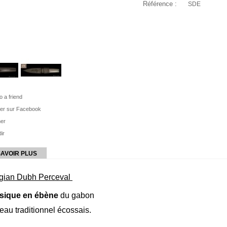
Référence :
SDE
o a friend
ger sur Facebook
mer
ir
SAVOIR PLUS
gian Dubh Perceval
sique en ébène
du gabon
eau traditionnel écossais.